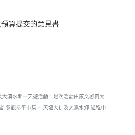
財政預算提交的意見書
書
 集及大澳水鄉一天遊活動，是次活動由康文署黃大
參加者;參觀昂平市集、 天壇大佛及大澳水鄉;過程中