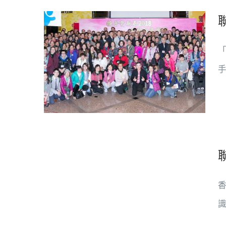
手
香
識