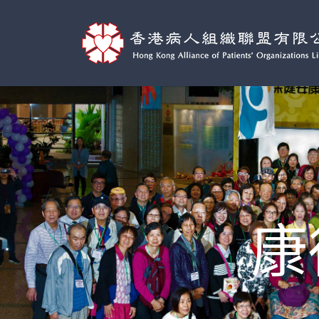
Skip
to
content
康