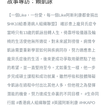
故事專訪：賴凱詠
【一個Like，一份愛，每一個Like阿斯利康都會捐出
$HK10給香港病人組織聯盟】 確診患上龐貝氏症令
當時只有13歲的凱詠扭轉人生，倚靠呼吸儀器及輪
椅的生活使他無所適從，對未來感到徬徨。病情令
凱詠需要重新學習如何與疾病同存，努力適應患上
龐貝氏症後的生活，後來更成功爭取用藥燃點了他
的希望，並一直堅持至今。尤如重生一樣，他一步
步完成碩士課程和成功就業。雖然呼吸和肢體障礙
令凱詠在過程中付出比其他人多，但他視之為發揮
潛能的機會，努力達成生命裏的不同目標。 #生命同
行館 #香港病人組織聯盟 #英國阿斯利康 #HKAPO