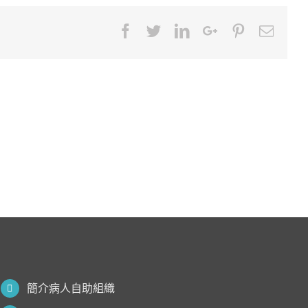
Facebook
Twitter
LinkedIn
Google+
Pinterest
Email
簡介病人自助組織