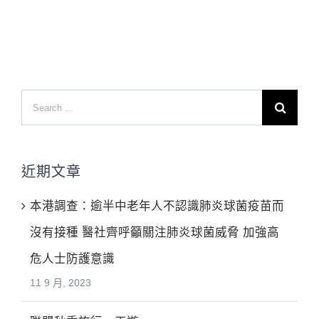
Search
for:
近期文章
本港調查：逾半中老年人不認識肺炎球菌疫苗而
沒有接種 醫社齊呼籲關注肺炎球菌威脅 加強高
危人士防護意識
11 9 月, 2023