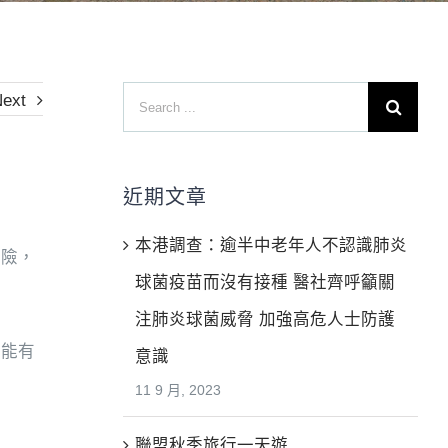
Search
ext
for:
近期文章
本港調查：逾半中老年人不認識肺炎
風險，
球菌疫苗而沒有接種 醫社齊呼籲關
注肺炎球菌威脅 加強高危人士防護
便能有
意識
11 9 月, 2023
聯盟秋季旅行一天遊