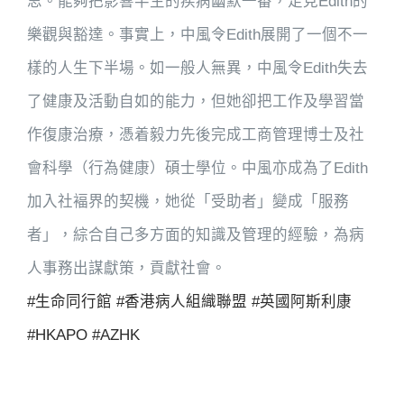
思。能夠把影響半生的疾病幽默一番，足見Edith的
樂觀與豁達。事實上，中風令Edith展開了一個不一
樣的人生下半場。如一般人無異，中風令Edith失去
了健康及活動自如的能力，但她卻把工作及學習當
作復康治療，憑着毅力先後完成工商管理博士及社
會科學（行為健康）碩士學位。中風亦成為了Edith
加入社褔界的契機，她從「受助者」變成「服務
者」，綜合自己多方面的知識及管理的經驗，為病
人事務出謀獻策，貢獻社會。
#生命同行館
#香港病人組織聯盟
#英國阿斯利康
#HKAPO
#AZHK