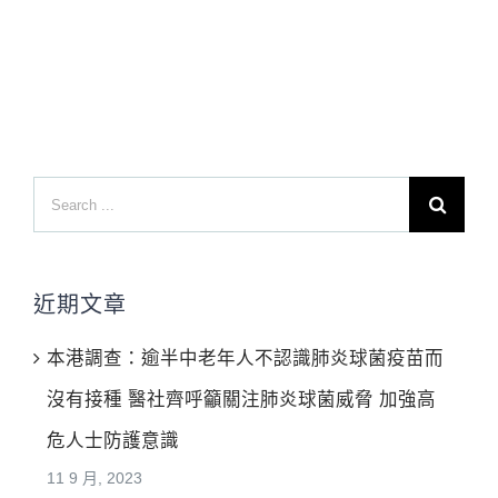
Search
for:
近期文章
本港調查：逾半中老年人不認識肺炎球菌疫苗而
沒有接種 醫社齊呼籲關注肺炎球菌威脅 加強高
危人士防護意識
11 9 月, 2023