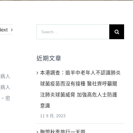
Search
ext
for:
近期文章
本港調查：逾半中老年人不認識肺炎
顧病人
球菌疫苗而沒有接種 醫社齊呼籲關
為病人
注肺炎球菌威脅 加強高危人士防護
頁，密
意識
11 9 月, 2023
聯盟秋季旅行一天遊