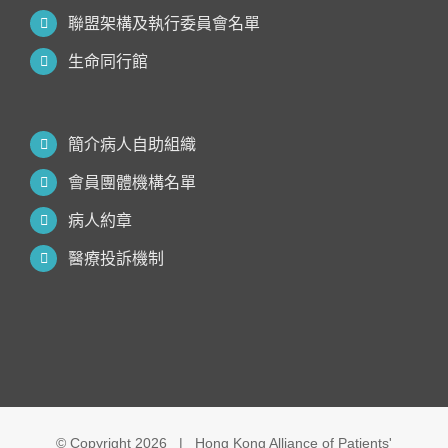
聯盟架構及執行委員會名單
生命同行館
簡介病人自助組織
會員團體機構名單
病人約章
醫療投訴機制
© Copyright
2026 | Hong Kong Alliance of Patients'