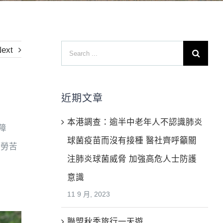
Search
ext
for:
近期文章
本港調查：逾半中老年人不認識肺炎
障
球菌疫苗而沒有接種 醫社齊呼籲關
辭勞苦
注肺炎球菌威脅 加強高危人士防護
意識
11 9 月, 2023
聯盟秋季旅行一天遊