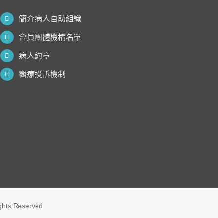
簡介病人自助組織
會員團體機構名單
病人約章
醫療投訴機制
ights Reserved