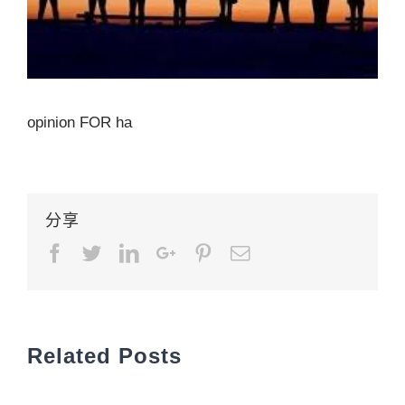
opinion FOR ha
分享
Facebook
Twitter
LinkedIn
Google+
Pinterest
Email
Related Posts