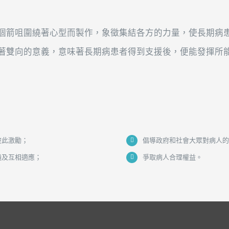
個箭
咀
圍繞著心型而製作，象徵集結各方的力量，使長期病
著雙向的意義，意味著長期病患者得到支援後，便能發揮所
彼此激勵；
倡導政府和社會大眾對病人的
通及互相適應；
爭取病人合理權益。