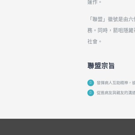
運作。
「聯盟」徽號是由六
務。同時，箭咀隱藏
社會。
聯盟宗旨
發揮病人互助精神，
促進病友與親友的溝